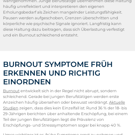
wahrgenommen. Junge Berufstätige übernehmen diese Haltung
häufig unreflektiert und interpretieren den eigenen
Erholungsbedarf als Zeichen mangelnder Leistungsfähigkeit.
Pausen werden aufgeschoben, Grenzen überschritten und
körperliche wie psychische Signale ignoriert. Langfristig kann
diese Haltung dazu beitragen, dass sich Überlastung verfestigt
und ein Burnout schleichend entsteht.
BURNOUT SYMPTOME FRÜH
ERKENNEN UND RICHTIG
EINORDNEN
Burnout
entwickelt sich in der Regel nicht abrupt, sondern
schleichend. Gerade bei jungen Berufstätigen werden erste
Anzeichen häufig übersehen oder bewusst verdrängt.
Aktuelle
Studien
zeigen, dass dies kein Einzelfall ist: Rund 36 % der 18- bis
29-Jährigen berichten über anhaltende Erschöpfung, bei einem
Teil der jungen Berufstätigen liegt die Prävalenz von
Erschöpfungs- und Stresssymptomen sogar bei knapp 40 %.
Umso wichtiger ist es, frühe Symptome ernst zu nehmen und