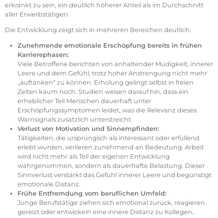
erkrankt zu sein, ein deutlich höherer Anteil als im Durchschnitt
aller Erwerbstätigen.
Die Entwicklung zeigt sich in mehreren Bereichen deutlich:
Zunehmende emotionale Erschöpfung bereits in frühen
Karrierephasen:
Viele Betroffene berichten von anhaltender Müdigkeit, innerer
Leere und dem Gefühl, trotz hoher Anstrengung nicht mehr
„auftanken“ zu können. Erholung gelingt selbst in freien
Zeiten kaum noch. Studien weisen darauf hin, dass ein
erheblicher Teil Menschen dauerhaft unter
Erschöpfungssymptomen leidet, was die Relevanz dieses
Warnsignals zusätzlich unterstreicht.
Verlust von Motivation und Sinnempfinden:
Tätigkeiten, die ursprünglich als interessant oder erfüllend
erlebt wurden, verlieren zunehmend an Bedeutung. Arbeit
wird nicht mehr als Teil der eigenen Entwicklung
wahrgenommen, sondern als dauerhafte Belastung. Dieser
Sinnverlust verstärkt das Gefühl innerer Leere und begünstigt
emotionale Distanz.
Frühe Entfremdung vom beruflichen Umfeld:
Junge Berufstätige ziehen sich emotional zurück, reagieren
gereizt oder entwickeln eine innere Distanz zu Kollegen,