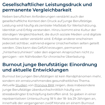
Gesellschaftlicher Leistungsdruck und
permanente Vergleichbarkeit
Neben beruflichen Anforderungen verstärkt auch der
gesellschaftliche Kontext den Druck auf junge Berufstätige.
Leistung wird häufig als zentraler Maßstab für Wertschätzung,
Identität und Erfolg verstanden. Hinzu kommt eine Kultur der
ständigen Vergleichbarkeit, die durch soziale Medien und digitale
Netzwerke weiter verstärkt wird. Erfolge anderer erscheinen
jederzeit sichtbar, während eigene Unsicherheiten selten geteilt
werden. Dies kann das Gefühl erzeugen, permanent
„hinterherzuhinken“ oder den eigenen Ansprüchen nicht zu
genügen – ein Nährboden für chronische Überlastung.
Burnout junge Berufstätige: Einordnung
und aktuelle Entwicklungen
Burnout bei jungen Berufstätigen ist kein Randphänomen mehr,
sondern ein ernstzunehmendes gesundheitliches Thema.
Aktuelle
Studien
von
Pronova BKK
zeigen, dass insbesondere
junge Berufstätige überdurchschnittlich häufig von
stressbedingter Erschöpfung betroffen sind. So gaben in einer
repräsentativen Untersuchung 18 % der 18- bis 29-Jährigen an,
innerhalb der vergangenen zwölf Monate an einem Burnout