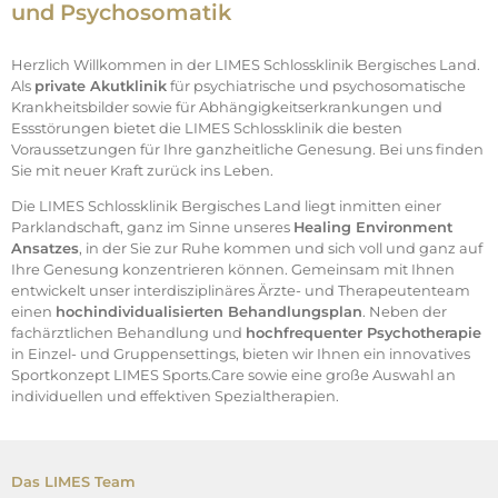
und Psychosomatik
Herzlich Willkommen in der LIMES Schlossklinik Bergisches Land.
Als
private Akutklinik
für psychiatrische und psychosomatische
Krankheitsbilder sowie für Abhängigkeitserkrankungen und
Essstörungen bietet die LIMES Schlossklinik die besten
Voraussetzungen für Ihre ganzheitliche Genesung. Bei uns finden
Sie mit neuer Kraft zurück ins Leben.
Die LIMES Schlossklinik Bergisches Land liegt inmitten einer
Parklandschaft, ganz im Sinne unseres
Healing Environment
Ansatzes
, in der Sie zur Ruhe kommen und sich voll und ganz auf
Ihre Genesung konzentrieren können. Gemeinsam mit Ihnen
entwickelt unser interdisziplinäres Ärzte- und Therapeutenteam
einen
hochindividualisierten Behandlungsplan
. Neben der
fachärztlichen Behandlung und
hochfrequenter Psychotherapie
in Einzel- und Gruppensettings, bieten wir Ihnen ein innovatives
Sportkonzept LIMES Sports.Care sowie eine große Auswahl an
individuellen und effektiven Spezialtherapien.
Das LIMES Team