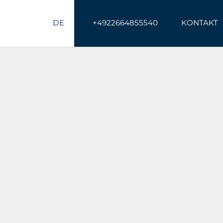
DE
+4922664855540
KONTAKT