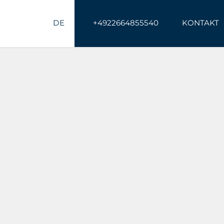
DE
+4922664855540
KONTAKT